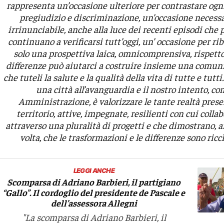
rappresenta un’occasione ulteriore per contrastare ogn
pregiudizio e discriminazione, un’occasione necess
irrinunciabile, anche alla luce dei recenti episodi che
continuano a verificarsi tutt’oggi, un’ occasione per ri
solo una prospettiva laica, omnicomprensiva, rispetto
differenze può aiutarci a costruire insieme una comuni
che tuteli la salute e la qualità della vita di tutte e tutt
una città all’avanguardia e il nostro intento, c
Amministrazione, è valorizzare le tante realtà prese
territorio, attive, impegnate, resilienti con cui coll
attraverso una pluralità di progetti e che dimostrano, 
volta, che le trasformazioni e le differenze sono ricc
LEGGI ANCHE
Scomparsa di Adriano Barbieri, il partigiano
“Gallo”. Il cordoglio del presidente de Pascale e
dell’assessora Allegni
"La scomparsa di Adriano Barbieri, il