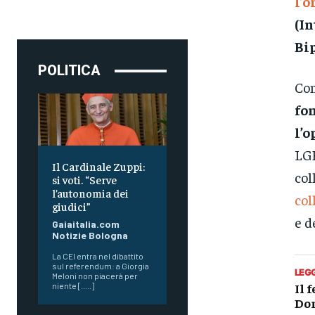
l’
(I
Bi
POLITICA
Co
fo
l’o
LGB
Il Cardinale Zuppi:
col
si voti. “Serve
l’autonomia dei
col
giudici”
e d
Gaiaitalia.com
Notizie Bologna
La CEI entra nel dibattito
sul referendum: a Giorgia
LEG
Meloni non piacerà per
Il 
niente [.....]
Don