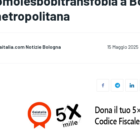
’omolesbobitransfobia a Bo
etropolitana
aitalia.com Notizie Bologna
15 Maggio 2025