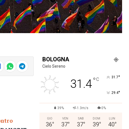
BOLOGNA
Cielo Sereno
°
31.7
°
C
31.4
°
29.4
39%
1.3m/s
0%
ontro
GIO
VEN
SAB
DOM
LUN
36
°
37
°
37
°
39
°
40
°