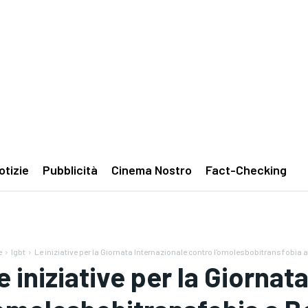
otizie
Pubblicità
Cinema Nostro
Fact-Checking
e
lgbt
Le iniziative per la Giornata Internazionale contro l'omolesbobitransfobia a 
e iniziative per la Giornat