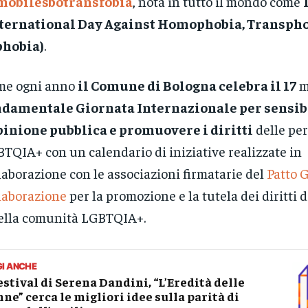
omobilesbotransfobia
, nota in tutto il mondo come
nternational Day Against Homophobia, Transph
phobia)
.
me ogni anno
il Comune di Bologna celebra il 17
m
ndamentale Giornata Internazionale per sensib
pinione pubblica e promuovere i diritti
delle pe
TQIA+ con un calendario di iniziative realizzate in
laborazione con le associazioni firmatarie del
Patto 
laborazione
per la promozione e la tutela dei diritti 
ella comunità LGBTQIA+.
GI ANCHE
festival di Serena Dandini, “L’Eredità delle
ne” cerca le migliori idee sulla parità di