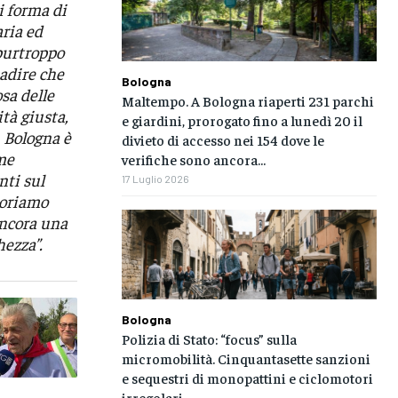
i forma di
aria ed
 purtroppo
badire che
Bologna
sa delle
Maltempo. A Bologna riaperti 231 parchi
tà giusta,
e giardini, prorogato fino a lunedì 20 il
i. Bologna è
divieto di accesso nei 154 dove le
ome
verifiche sono ancora...
nti sul
17 Luglio 2026
aboriamo
ancora una
hezza”.
Bologna
Polizia di Stato: “focus” sulla
micromobilità. Cinquantasette sanzioni
e sequestri di monopattini e ciclomotori
irregolari