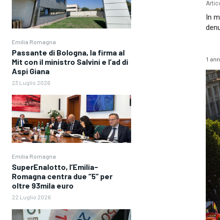
Artic
In m
denu
Emilia Romagna
Passante di Bologna, la firma al
1 ann
Mit con il ministro Salvini e l’ad di
Aspi Giana
23 Luglio 2026
Emilia Romagna
SuperEnalotto, l’Emilia-
Romagna centra due “5” per
oltre 93mila euro
22 Luglio 2026