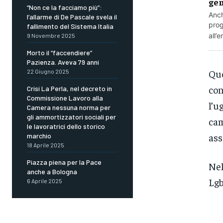
gen
“Non ce la facciamo più”:
Anch
l’allarme di De Pascale svela il
prog
fallimento del Sistema Italia
all’
9 Novembre 2025
Morto il “faccendiere”
Pazienza. Aveva 79 anni
Que
22 Giugno 2025
con
Crisi La Perla, nel decreto in
Commissione Lavoro alla
l’u
Camera nessuna norma per
gli ammortizzatori sociali per
cam
le lavoratrici dello storico
ass
marchio
18 Aprile 2025
Piazza piena per la Pace
Nel
anche a Bologna
Lgb
6 Aprile 2025