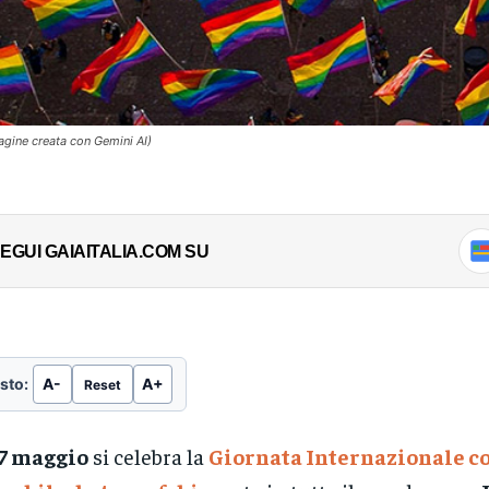
gine creata con Gemini AI)
EGUI GAIAITALIA.COM SU
sto:
A-
A+
Reset
7 maggio
si celebra la
Giornata Internazionale c