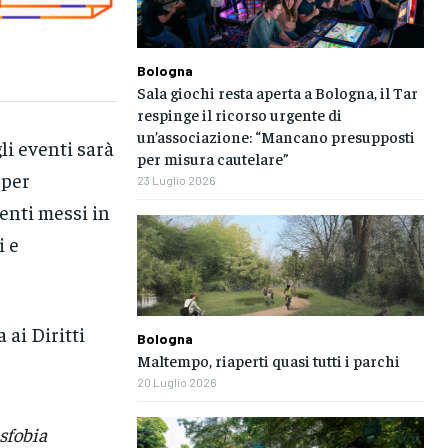
Bologna
Sala giochi resta aperta a Bologna, il Tar
respinge il ricorso urgente di
un’associazione: “Mancano presupposti
li eventi sarà
per misura cautelare”
 per
23 Luglio 2026
enti messi in
i e
 ai Diritti
Bologna
Maltempo, riaperti quasi tutti i parchi
20 Luglio 2026
sfobia