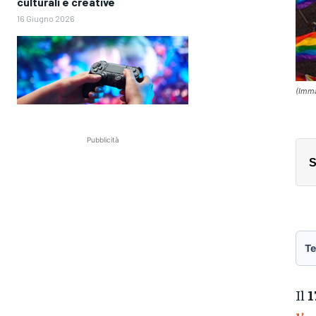
culturali e creative
16 Giugno 2026
(Imma
Pubblicità
S
Te
Il
1