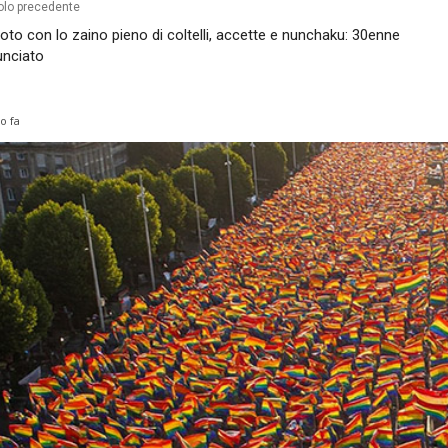
olo precedente
oto con lo zaino pieno di coltelli, accette e nunchaku: 30enne
nciato
o fa