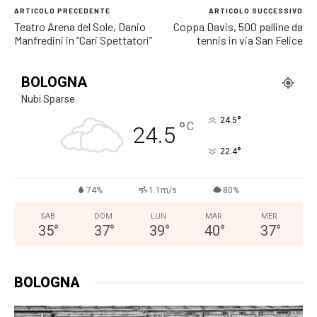
ARTICOLO PRECEDENTE
ARTICOLO SUCCESSIVO
Teatro Arena del Sole, Danio
Coppa Davis, 500 palline da
Manfredini in “Cari Spettatori”
tennis in via San Felice
BOLOGNA
Nubi Sparse
°
24.5
°
C
24.5
°
22.4
74%
1.1m/s
80%
SAB
DOM
LUN
MAR
MER
35
°
37
°
39
°
40
°
37
°
BOLOGNA