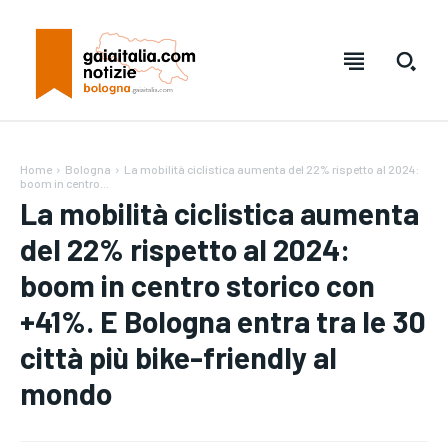
Home
Bologna
La mobilità ciclistica aumenta del 22% rispetto al 2024:
boom in centro...
La mobilità ciclistica aumenta
del 22% rispetto al 2024:
boom in centro storico con
+41%. E Bologna entra tra le 30
città più bike-friendly al
Testo:
Testo:
A-
A-
A+
A+
Reset
Reset
mondo