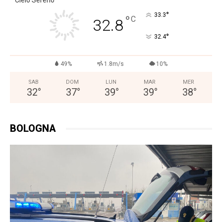
Cielo Sereno
°
33.3
°
C
32.8
°
32.4
49%
1.8m/s
10%
SAB
DOM
LUN
MAR
MER
32
°
37
°
39
°
39
°
38
°
BOLOGNA