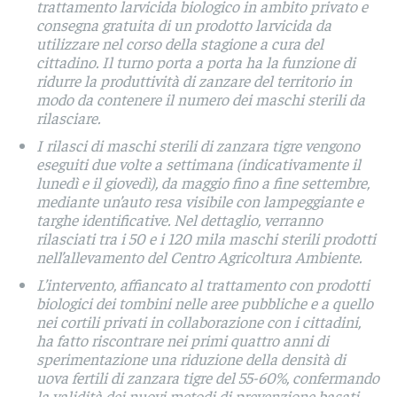
trattamento larvicida biologico in ambito privato e
consegna gratuita di un prodotto larvicida da
utilizzare nel corso della stagione a cura del
cittadino. Il turno porta a porta ha la funzione di
ridurre la produttività di zanzare del territorio in
modo da contenere il numero dei maschi sterili da
rilasciare.
I rilasci di maschi sterili di zanzara tigre vengono
eseguiti due volte a settimana (indicativamente il
lunedì e il giovedì), da maggio fino a fine settembre,
mediante un’auto resa visibile con lampeggiante e
targhe identificative. Nel dettaglio, verranno
rilasciati tra i 50 e i 120 mila maschi sterili prodotti
nell’allevamento del Centro Agricoltura Ambiente.
L’intervento, affiancato al trattamento con prodotti
biologici dei tombini nelle aree pubbliche e a quello
nei cortili privati in collaborazione con i cittadini,
ha fatto riscontrare nei primi quattro anni di
sperimentazione una riduzione della densità di
uova fertili di zanzara tigre del 55-60%, confermando
la validità dei nuovi metodi di prevenzione basati