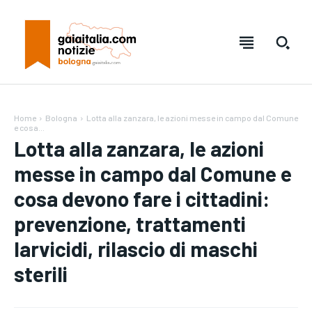
Home
Bologna
Lotta alla zanzara, le azioni messe in campo dal Comune
e cosa...
Lotta alla zanzara, le azioni
messe in campo dal Comune e
cosa devono fare i cittadini:
prevenzione, trattamenti
larvicidi, rilascio di maschi
sterili
Testo:
Testo:
A-
A-
A+
A+
Reset
Reset