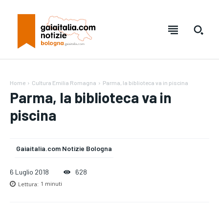
Home
Cultura Emilia Romagna
Parma, la biblioteca va in piscina
Parma, la biblioteca va in
piscina
Gaiaitalia.com Notizie Bologna
6 Luglio 2018
628
Lettura:
1
minuti
Testo:
Testo:
A-
A-
A+
A+
Reset
Reset