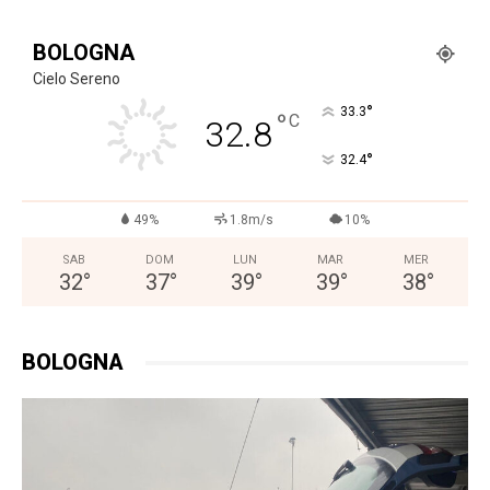
BOLOGNA
Cielo Sereno
°
33.3
°
C
32.8
°
32.4
49%
1.8m/s
10%
SAB
DOM
LUN
MAR
MER
32
°
37
°
39
°
39
°
38
°
BOLOGNA