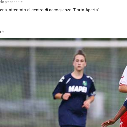
olo precedente
na, attentato al centro di accoglienza “Porta Aperta”
i fa