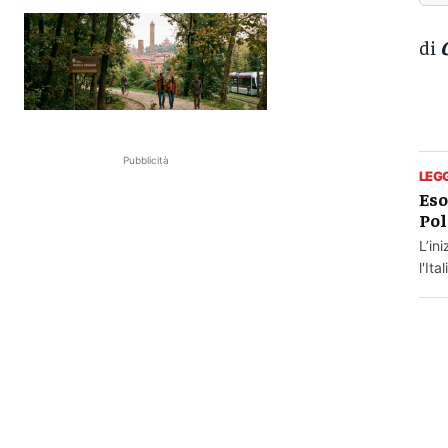
di
Pubblicità
LEG
Eso
Pol
L’in
l'It