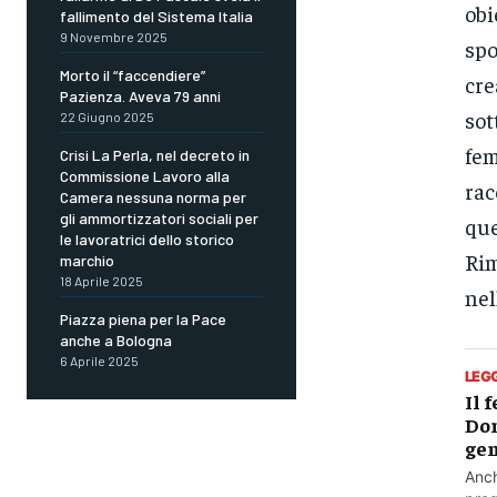
obi
fallimento del Sistema Italia
9 Novembre 2025
spo
Morto il “faccendiere”
cre
Pazienza. Aveva 79 anni
sot
22 Giugno 2025
fem
Crisi La Perla, nel decreto in
Commissione Lavoro alla
rac
Camera nessuna norma per
gli ammortizzatori sociali per
que
le lavoratrici dello storico
Rim
marchio
18 Aprile 2025
nel
Piazza piena per la Pace
anche a Bologna
6 Aprile 2025
LEG
Il 
Don
gen
Anch