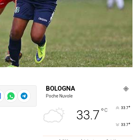
BOLOGNA
Poche Nuvole
°
33.7
°
C
33.7
°
33.7