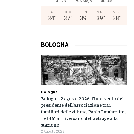
52%
6.6m/s
14%
SAB
DOM
LUN
MAR
MER
34
°
37
°
39
°
39
°
38
°
BOLOGNA
Bologna
Bologna. 2 agosto 2026, l’intervento del
presidente dell’Associazione tra i
familiari delle vittime, Paolo Lambertini,
nel 46° anniversario della strage alla
stazione
2 Agosto 2026