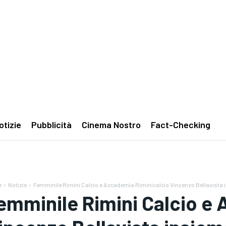
otizie
Pubblicità
Cinema Nostro
Fact-Checking
e
Notizie
Femminile Rimini Calcio e Accademia Riminicalcio Vincenzo Bellavista i
emminile Rimini Calcio e