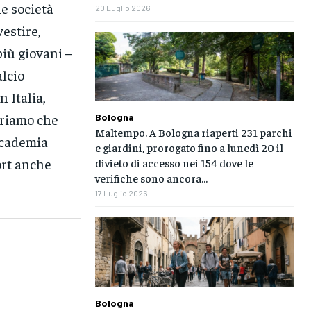
le società
20 Luglio 2026
vestire,
più giovani –
alcio
 Italia,
eriamo che
Bologna
Maltempo. A Bologna riaperti 231 parchi
ccademia
e giardini, prorogato fino a lunedì 20 il
ort anche
divieto di accesso nei 154 dove le
verifiche sono ancora...
17 Luglio 2026
Bologna