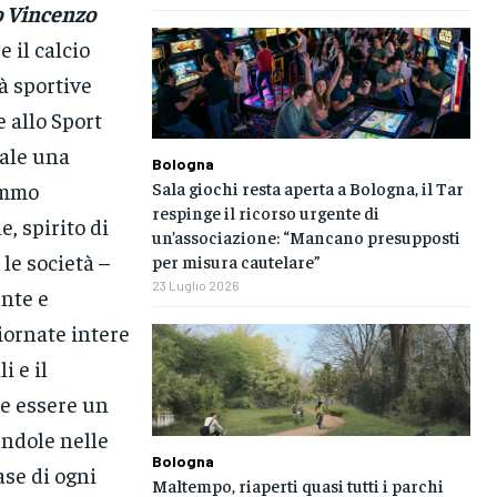
o Vincenzo
 il calcio
à sportive
 allo Sport
ale una
Bologna
Sala giochi resta aperta a Bologna, il Tar
remmo
respinge il ricorso urgente di
, spirito di
un’associazione: “Mancano presupposti
 le società –
per misura cautelare”
23 Luglio 2026
nte e
iornate intere
i e il
he essere un
endole nelle
Bologna
ase di ogni
Maltempo, riaperti quasi tutti i parchi