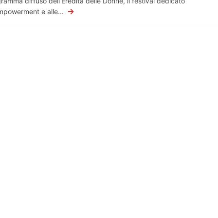
ramma diffuso dell’Eredità delle Donne, il festival dedicato
→
empowerment e alle...