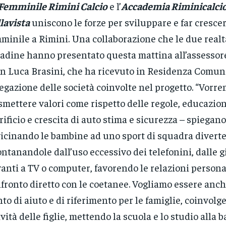
Femminile Rimini Calcio
e l’
Accademia Riminicalci
lavista
uniscono le forze per sviluppare e far crescere
minile a Rimini. Una collaborazione che le due realt
tadine hanno presentato questa mattina all’assessore
n Luca Brasini, che ha ricevuto in Residenza Comun
egazione delle società coinvolte nel progetto. “Vor
smettere valori come rispetto delle regole, educazione
rificio e crescita di auto stima e sicurezza – spiegano
icinando le bambine ad uno sport di squadra diverte
ontanandole dall’uso eccessivo dei telefonini, dalle g
anti a TV o computer, favorendo le relazioni personal
fronto diretto con le coetanee. Vogliamo essere anc
to di aiuto e di riferimento per le famiglie, coinvolg
ività delle figlie, mettendo la scuola e lo studio alla b