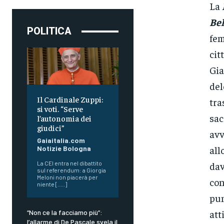
La
Bel
POLITICA
fem
cit
Gia
del
Il Cardinale Zuppi:
tra
si voti. “Serve
sac
l’autonomia dei
giudici”
avv
Gaiaitalia.com
all
Notizie Bologna
La CEI entra nel dibattito
dav
sul referendum: a Giorgia
Meloni non piacerà per
con
niente [.....]
pun
att
“Non ce la facciamo più”:
l’allarme di De Pascale svela il