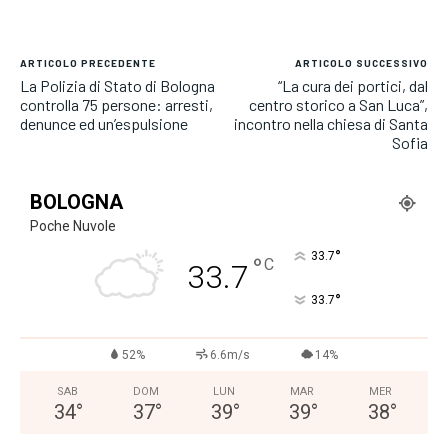
ARTICOLO PRECEDENTE
ARTICOLO SUCCESSIVO
La Polizia di Stato di Bologna
“La cura dei portici, dal
controlla 75 persone: arresti,
centro storico a San Luca”,
denunce ed un’espulsione
incontro nella chiesa di Santa
Sofia
BOLOGNA
Poche Nuvole
°
33.7
°
C
33.7
°
33.7
52%
6.6m/s
14%
SAB
DOM
LUN
MAR
MER
34
°
37
°
39
°
39
°
38
°