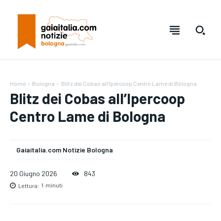
Home
Bologna
Blitz dei Cobas all'Ipercoop Centro Lame di Bologna
Blitz dei Cobas all’Ipercoop
Centro Lame di Bologna
Gaiaitalia.com Notizie Bologna
Testo:
Testo:
A-
A-
A+
A+
Reset
Reset
20 Giugno 2026
843
Lettura:
1
minuti
SUBSCRIBE
SUBSCRIBE