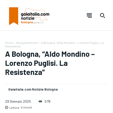
Home
Bologna Mostre
A Bologna, "Aldo Mondino – Lorenzo Puglisi. La
Resistenza"
A Bologna, “Aldo Mondino –
Lorenzo Puglisi. La
Resistenza”
Gaiaitalia.com Notizie Bologna
Testo:
Testo:
A-
A-
A+
A+
Reset
Reset
29 Gennaio 2025
578
Lettura:
6
minuti