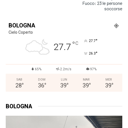
Fuoco: 23 le persone
soccorse
BOLOGNA
Cielo Coperto
°
27.7
°
C
27.7
°
26.3
65%
2.2m/s
97%
SAB
DOM
LUN
MAR
MER
28
°
36
°
39
°
39
°
39
°
BOLOGNA