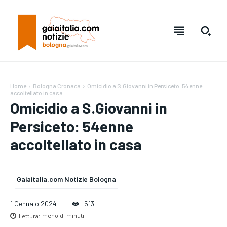
Home
Bologna Cronaca
Omicidio a S.Giovanni in Persiceto: 54enne
accoltellato in casa
Omicidio a S.Giovanni in
Persiceto: 54enne
accoltellato in casa
Gaiaitalia.com Notizie Bologna
Testo:
Testo:
A-
A-
A+
A+
Reset
Reset
1 Gennaio 2024
513
Lettura:
meno di
minuti
SUBSCRIBE
SUBSCRIBE