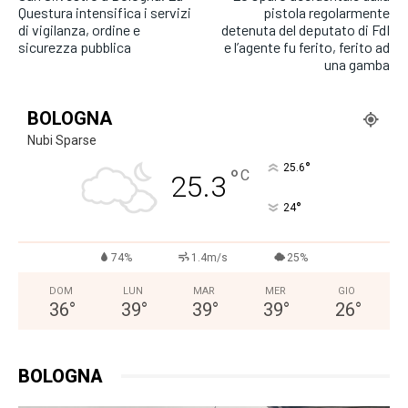
Questura intensifica i servizi
pistola regolarmente
di vigilanza, ordine e
detenuta del deputato di FdI
sicurezza pubblica
e l’agente fu ferito, ferito ad
una gamba
BOLOGNA
Nubi Sparse
°
25.6
°
C
25.3
°
24
74%
1.4m/s
25%
DOM
LUN
MAR
MER
GIO
36
°
39
°
39
°
39
°
26
°
BOLOGNA