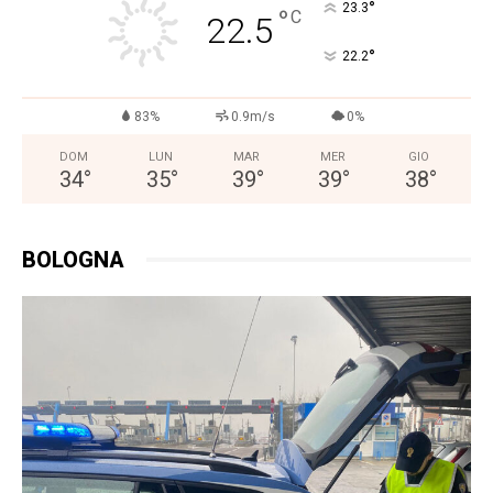
°
23.3
°
C
22.5
°
22.2
83%
0.9m/s
0%
DOM
LUN
MAR
MER
GIO
34
°
35
°
39
°
39
°
38
°
BOLOGNA