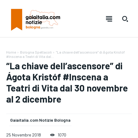
Home
Bologna Spettacoli
"La chiave dell’ascensore" di Ágota Kristóf
#Inscena a Teatri di Vita dal...
“La chiave dell’ascensore” di
Ágota Kristóf #Inscena a
Teatri di Vita dal 30 novembre
al 2 dicembre
Gaiaitalia.com Notizie Bologna
Testo:
Testo:
A-
A-
A+
A+
Reset
Reset
25 Novembre 2018
1070