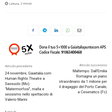
Lettura:
2
minuti
SUBSCRIBE
SUBSCRIBE
Welcome to Liberty Case
Welcome to Liberty Case
We have a curated list of the most noteworthy news from all
We have a curated list of the most noteworthy news from all
across the globe. With any subscription plan, you get access
across the globe. With any subscription plan, you get access
to
to
exclusive articles
exclusive articles
that let you stay ahead of the curve.
that let you stay ahead of the curve.
Your Profile
Your Profile
Articolo successivo
Articolo precedente
Maltempo. Dall’Emilia
24 novembre, Gaiaitalia.com
Romagna un piano
LIFESTYLE
LIFESTYLE
Human Rights Theatre a
straordinario da 1 milione per
Sassuolo (Mo):
il dragaggio del Porto Canale,
“Matermorfosi”, mafia e
a Cesenatico (Fc)
sessismo nello spettacolo di
Valerio Marini
LEGGI ANCHE
LEGGI ANCHE
In A13 con quasi 50 chili di
In A13 con quasi 50 chili di
8 anni fa