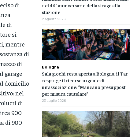
eciso di
nel 46° anniversario della strage alla
stazione
tanza
2 Agosto 2026
le di
tore si
ri, mentre
 sostanza di
 mazzo di
Bologna
al garage
Sala giochi resta aperta a Bologna, il Tar
respinge il ricorso urgente di
al domicilio
un’associazione: “Mancano presupposti
itivo: nel
per misura cautelare”
23 Luglio 2026
olucri di
circa 900
ma di 900