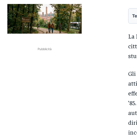
Te
La 
cit
Pubblicità
stu
Gli
att
eff
’85
aut
dir
inc