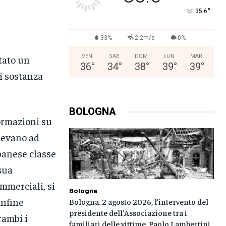
°
35.6
33%
2.2m/s
0%
stato un
VEN
SAB
DOM
LUN
MAR
36
°
34
°
38
°
39
°
39
°
di sostanza
BOLOGNA
formazioni su
devano ad
banese classe
 sua
mmerciali, si
Bologna
infine
Bologna. 2 agosto 2026, l’intervento del
presidente dell’Associazione tra i
rambi i
familiari delle vittime, Paolo Lambertini,