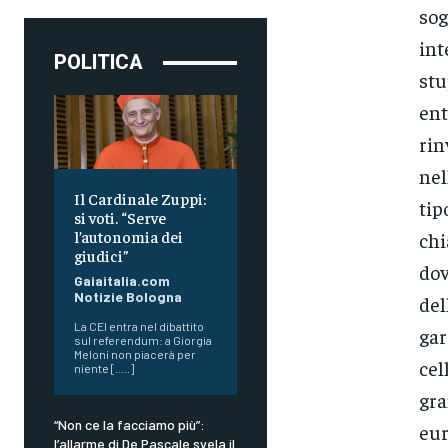
sog
int
POLITICA
stu
ent
rin
nel
Il Cardinale Zuppi:
tip
si voti. “Serve
l’autonomia dei
chi
giudici”
dov
Gaiaitalia.com
Notizie Bologna
del
La CEI entra nel dibattito
gar
sul referendum: a Giorgia
Meloni non piacerà per
cel
niente [.....]
gra
“Non ce la facciamo più”:
eur
l’allarme di De Pascale svela il