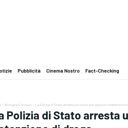
otizie
Pubblicità
Cinema Nostro
Fact-Checking
e
Bologna Cronaca
La Polizia di Stato arresta un uomo per spaccio e detenzione d
a Polizia di Stato arresta