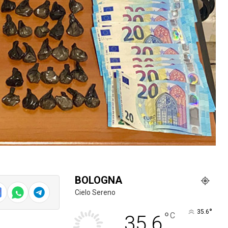
BOLOGNA
Cielo Sereno
°
35.6
°
C
35.6