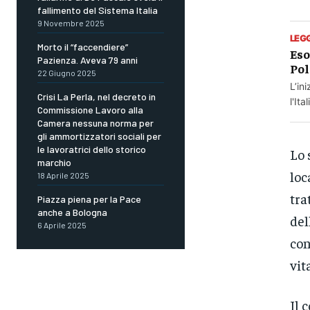
fallimento del Sistema Italia
9 Novembre 2025
LEG
Morto il “faccendiere”
Eso
Pazienza. Aveva 79 anni
Pol
22 Giugno 2025
L’in
Crisi La Perla, nel decreto in
l'It
Commissione Lavoro alla
Camera nessuna norma per
gli ammortizzatori sociali per
le lavoratrici dello storico
Lo 
marchio
loc
18 Aprile 2025
tra
Piazza piena per la Pace
anche a Bologna
del
6 Aprile 2025
con
vit
Il 