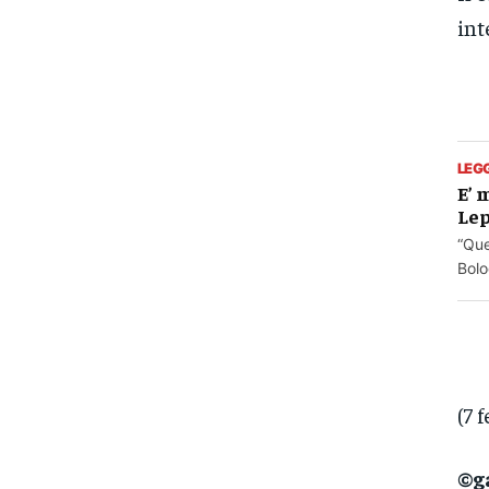
int
LEG
E’ 
Le
“Que
Bolo
(7 
©g