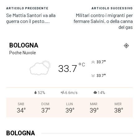
ARTICOLO PRECEDENTE
ARTICOLO SUCCESSIVO
Se Mattia Santori va alla
Militari contro i migranti per
guerra con il pesto….
fermare Salvini, o della canna
del gas
BOLOGNA
Poche Nuvole
°
33.7
°
C
33.7
°
33.7
52%
6.6m/s
14%
SAB
DOM
LUN
MAR
MER
34
°
37
°
39
°
39
°
38
°
BOLOGNA