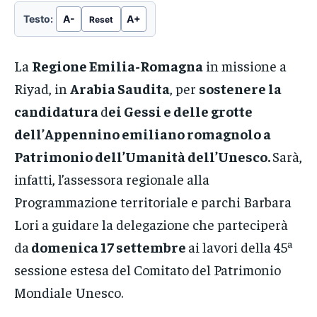
Testo:
A-
A+
Reset
La
Regione Emilia-Romagna
in missione a
Riyad, in
Arabia Saudita
, per
sostenere la
candidatura
d
ei Gessi e delle grotte
dell’Appennino emiliano romagnolo a
Patrimonio dell’Umanità dell’Unesco.
Sarà,
infatti, l’assessora regionale alla
Programmazione territoriale e parchi Barbara
Lori a guidare la delegazione che parteciperà
da
domenica 17 settembre
ai lavori della 45ª
sessione estesa del Comitato del Patrimonio
Mondiale Unesco.