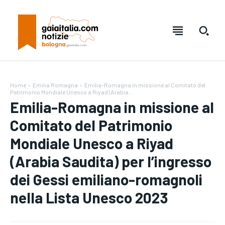
Home
Emilia Romagna
Emilia-Romagna in missione al Comitato del
Patrimonio Mondiale Unesco a Riyad (Arabia...
Emilia-Romagna in missione al
Comitato del Patrimonio
Mondiale Unesco a Riyad
(Arabia Saudita) per l’ingresso
dei Gessi emiliano-romagnoli
nella Lista Unesco 2023
Testo:
Testo:
A-
A-
A+
A+
Reset
Reset