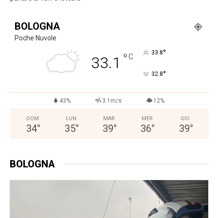
BOLOGNA
Poche Nuvole
°
33.8
°
C
33.1
°
32.8
43%
3.1m/s
12%
DOM
LUN
MAR
MER
GIO
34
°
35
°
39
°
36
°
39
°
BOLOGNA