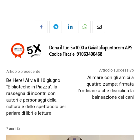
SUBSCRIBE
SUBSCRIBE
Welcome to Liberty Case
Welcome to Liberty Case
We have a curated list of the most noteworthy news from all
We have a curated list of the most noteworthy news from all
across the globe. With any subscription plan, you get access
across the globe. With any subscription plan, you get access
to
to
exclusive articles
exclusive articles
that let you stay ahead of the curve.
that let you stay ahead of the curve.
Your Profile
Your Profile
Articolo successivo
Articolo precedente
Al mare con gli amici a
Be Here! Al via il 10 giugno
quattro zampe: firmata
“Biblioteche in Piazza”, la
LIFESTYLE
LIFESTYLE
l’ordinanza che disciplina la
rassegna di incontri con
balneazione dei cani
autori e personaggi della
cultura e dello spettacolo per
parlare di libri e letture
LEGGI ANCHE
LEGGI ANCHE
7 anni fa
Il 12 agosto sarà un’eclissi
Il 12 agosto sarà un’eclissi
spettacolare, da osservare con
spettacolare, da osservare con