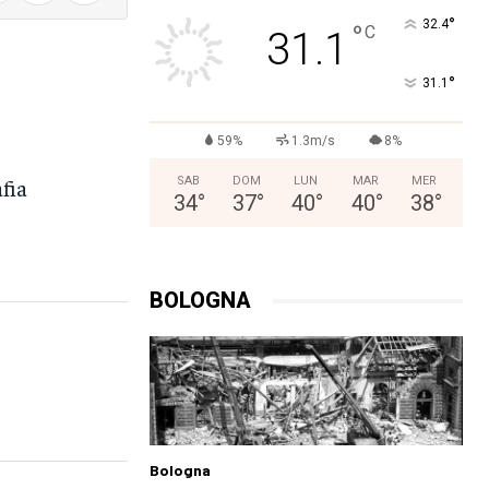
°
32.4
°
C
31.1
°
31.1
59%
1.3m/s
8%
fia
SAB
DOM
LUN
MAR
MER
34
°
37
°
40
°
40
°
38
°
BOLOGNA
Bologna