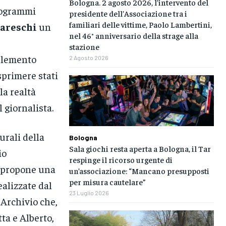
Bologna. 2 agosto 2026, l’intervento del
programmi
presidente dell’Associazione tra i
familiari delle vittime, Paolo Lambertini,
areschi
un
nel 46° anniversario della strage alla
stazione
 elemento
2 Agosto 2026
sprimere stati
la realtà
l giornalista.
turali della
Bologna
Sala giochi resta aperta a Bologna, il Tar
io
respinge il ricorso urgente di
a propone una
un’associazione: “Mancano presupposti
per misura cautelare”
ealizzate dal
23 Luglio 2026
 Archivio che,
ta e Alberto,