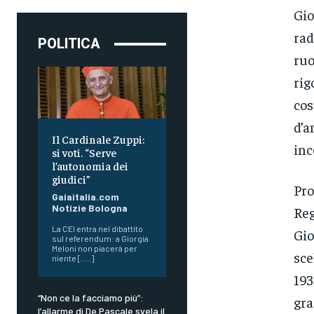
Gio
rad
POLITICA
ruo
rig
cos
d’a
Il Cardinale Zuppi:
inc
si voti. “Serve
l’autonomia dei
giudici”
Pro
Gaiaitalia.com
Notizie Bologna
Reg
La CEI entra nel dibattito
Gio
sul referendum: a Giorgia
Meloni non piacerà per
sce
niente [.....]
193
“Non ce la facciamo più”:
gra
l’allarme di De Pascale svela il