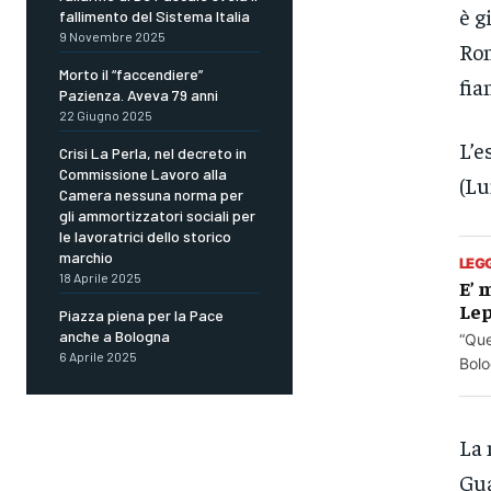
è g
fallimento del Sistema Italia
9 Novembre 2025
Ron
Morto il “faccendiere”
fia
Pazienza. Aveva 79 anni
22 Giugno 2025
L’e
Crisi La Perla, nel decreto in
Commissione Lavoro alla
(Lu
Camera nessuna norma per
gli ammortizzatori sociali per
le lavoratrici dello storico
marchio
LEG
18 Aprile 2025
E’ 
Le
Piazza piena per la Pace
anche a Bologna
“Que
6 Aprile 2025
Bolo
La 
Gua