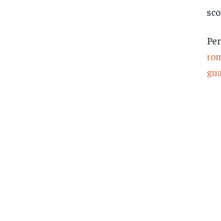
sco
Per
rom
gua