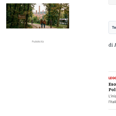
Te
Pubblicità
di
LEG
Eso
Pol
L’in
l'It