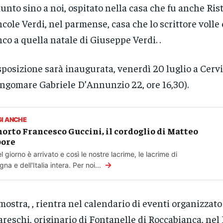
iunto sino a noi, ospitato nella casa che fu anche Ris
cole Verdi, nel parmense, casa che lo scrittore volle 
nco a quella natale di Giuseppe Verdi. .
sposizione sarà inaugurata, venerdì 20 luglio a Cerv
ngomare Gabriele D’Annunzio 22, ore 16,30).
GI ANCHE
morto Francesco Guccini, il cordoglio di Matteo
pore
l giorno è arrivato e così le nostre lacrime, le lacrime di
→
gna e dell'Italia intera. Per noi...
mostra, , rientra nel calendario di eventi organizzato
reschi, originario di Fontanelle di Roccabianca, ne