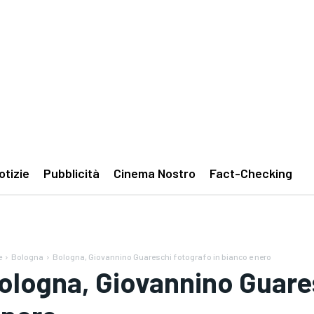
otizie
Pubblicità
Cinema Nostro
Fact-Checking
e
Bologna
Bologna, Giovannino Guareschi fotografo in bianco e nero
ologna, Giovannino Guares