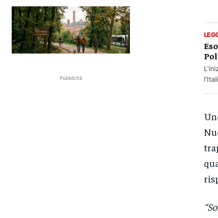
LEG
Eso
Pol
L’in
l'It
Pubblicità
Uno
Nuo
tra
qua
ris
“So