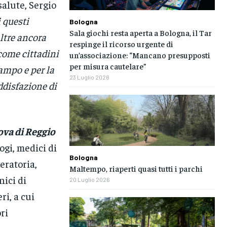
salute, Sergio
 questi
Bologna
Sala giochi resta aperta a Bologna, il Tar
ltre ancora
respinge il ricorso urgente di
come cittadini
un’associazione: “Mancano presupposti
per misura cautelare”
ampo e per la
23 Luglio 2026
ddisfazione di
va di Reggio
ogi, medici di
Bologna
eratoria,
Maltempo, riaperti quasi tutti i parchi
nici di
20 Luglio 2026
ri, a cui
ri