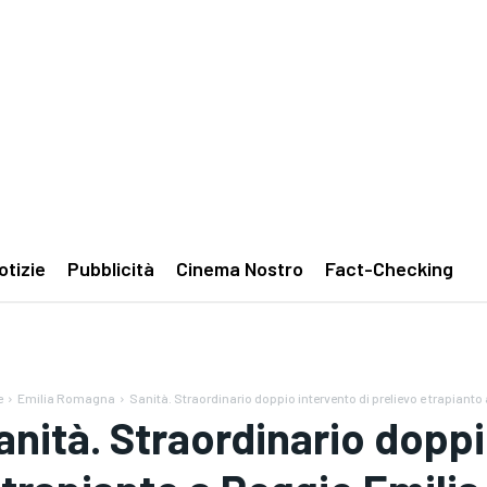
otizie
Pubblicità
Cinema Nostro
Fact-Checking
e
Emilia Romagna
Sanità. Straordinario doppio intervento di prelievo e trapianto
anità. Straordinario doppi