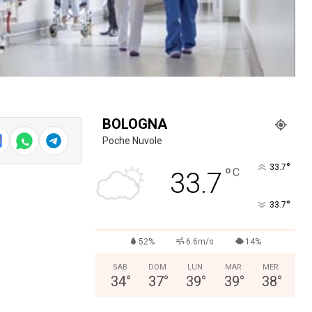
BOLOGNA
Poche Nuvole
°
33.7
°
C
33.7
°
33.7
52%
6.6m/s
14%
SAB
DOM
LUN
MAR
MER
34
°
37
°
39
°
39
°
38
°