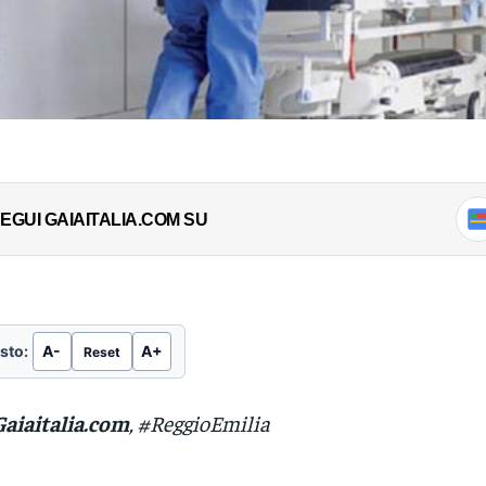
EGUI GAIAITALIA.COM SU
sto:
A-
A+
Reset
Gaiaitalia.com
, #ReggioEmilia