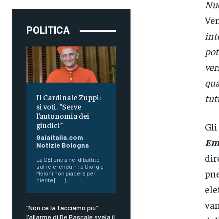
Nu
Ven
POLITICA
int
pot
ver
qua
Il Cardinale Zuppi:
tut
si voti. “Serve
l’autonomia dei
giudici”
Gli
Gaiaitalia.com
Emi
Notizie Bologna
dir
La CEI entra nel dibattito
sul referendum: a Giorgia
pne
Meloni non piacerà per
niente [.....]
ele
van
“Non ce la facciamo più”:
l’allarme di De Pascale svela il