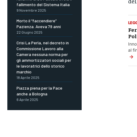
del
fallimento del Sistema Italia
9 Novembre 2025
Morto il “faccendiere”
LEG
Pazienza. Aveva 79 anni
Fer
22 Giugno 2025
Pol
Crisi La Perla, nel decreto in
Inno
Commissione Lavoro alla
al f
Camera nessuna norma per
→
gli ammortizzatori sociali per
le lavoratrici dello storico
marchio
18 Aprile 2025
Piazza piena per la Pace
anche a Bologna
6 Aprile 2025