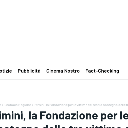
otizie
Pubblicità
Cinema Nostro
Fact-Checking
e
Cronaca Regione
Rimini, la Fondazione per le vittime dei reati a sostegno delle tr
imini, la Fondazione per le