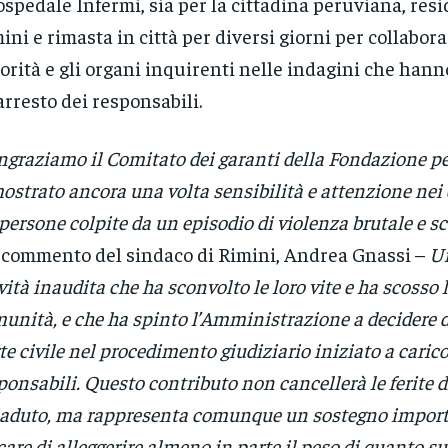
’ospedale Infermi, sia per la cittadina peruviana, res
ini e rimasta in città per diversi giorni per collabora
orità e gli organi inquirenti nelle indagini che hann
’arresto dei responsabili.
ngraziamo il Comitato dei garanti della Fondazione pe
ostrato ancora una volta sensibilità e attenzione nei 
 persone colpite da un episodio di violenza brutale e 
l commento del sindaco di Rimini, Andrea Gnassi –
Un
vità inaudita che ha sconvolto le loro vite e ha scosso l
unità, e che ha spinto l’Amministrazione a decidere di
te civile nel procedimento giudiziario iniziato a carico
ponsabili. Questo contributo non cancellerà le ferite 
aduto, ma rappresenta comunque un sostegno import
care di alleggerire almeno in parte il peso di quanto su