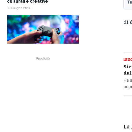
culturali e creative
Te
16 Giugno 2026
di
Pubblicità
LEG
Sic
dal
Ha s
pome
La