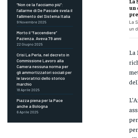
La 
“Non ce la facciamo più”:
un 
l’allarme di De Pascale svela il
pre
fallimento del Sistema Italia
La S
9 Novembre 2025
un d
Morto il “faccendiere”
Pazienza. Aveva 79 anni
22 Giugno 2025
La 
Crisi La Perla, nel decreto in
Commissione Lavoro alla
ric
Camera nessuna norma per
met
gli ammortizzatori sociali per
le lavoratrici dello storico
del
marchio
18 Aprile 2025
L’A
Piazza piena per la Pace
anche a Bologna
ass
6 Aprile 2025
per
per