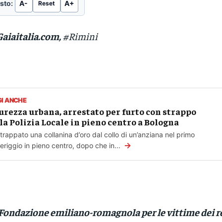
sto:
A-
A+
Reset
Gaiaitalia.com,
#Rimini
GI ANCHE
urezza urbana, arrestato per furto con strappo
la Polizia Locale in pieno centro a Bologna
trappato una collanina d’oro dal collo di un’anziana nel primo
→
riggio in pieno centro, dopo che in...
Fondazione emiliano-romagnola per le vittime dei r