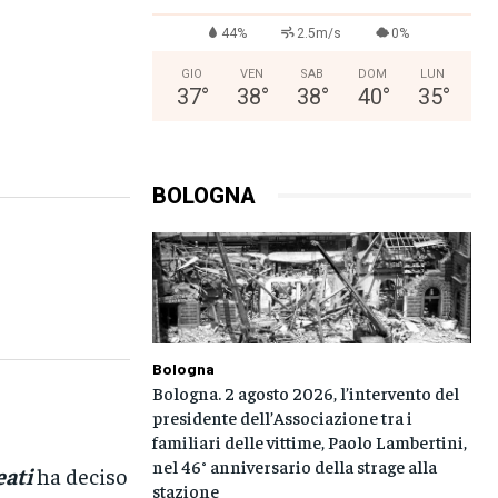
44%
2.5m/s
0%
GIO
VEN
SAB
DOM
LUN
37
°
38
°
38
°
40
°
35
°
BOLOGNA
Bologna
Bologna. 2 agosto 2026, l’intervento del
presidente dell’Associazione tra i
familiari delle vittime, Paolo Lambertini,
nel 46° anniversario della strage alla
eati
ha deciso
stazione