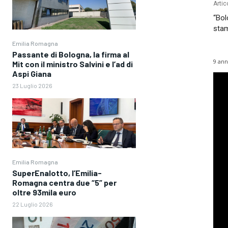
Artic
“Bol
stam
Emilia Romagna
Passante di Bologna, la firma al
9 ann
Mit con il ministro Salvini e l’ad di
Aspi Giana
23 Luglio 2026
Emilia Romagna
SuperEnalotto, l’Emilia-
Romagna centra due “5” per
oltre 93mila euro
22 Luglio 2026