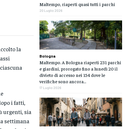
Maltempo, riaperti quasi tutti i parchi
20 Luglio 2026
ccolto la
Bologna
assi
Maltempo. A Bologna riaperti 231 parchi
 ciascuna
e giardini, prorogato fino a lunedì 20 il
divieto di accesso nei 154 dove le
verifiche sono ancora...
17 Luglio 2026
le
opo i fatti,
ù urgenti, sia
una settimana