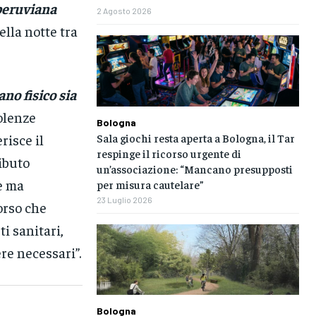
 peruviana
2 Agosto 2026
ella notte tra
no fisico sia
olenze
Bologna
Sala giochi resta aperta a Bologna, il Tar
risce il
respinge il ricorso urgente di
ibuto
un’associazione: “Mancano presupposti
e ma
per misura cautelare”
23 Luglio 2026
orso che
ti sanitari,
re necessari”.
Bologna