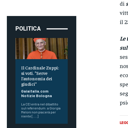
di
vit
il 
POLITICA
Le 
sul
ses
nos
Il Cardinale Zuppi:
si voti. “Serve
eco
l’autonomia dei
spe
giudici”
Gaiaitalia.com
seg
Notizie Bologna
psi
La CEI entra nel dibattito
sul referendum: a Giorgia
Meloni non piacerà per
niente [.....]
LEG