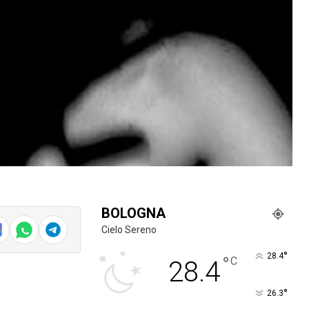
BOLOGNA
Cielo Sereno
°
28.4
°
C
28.4
°
26.3