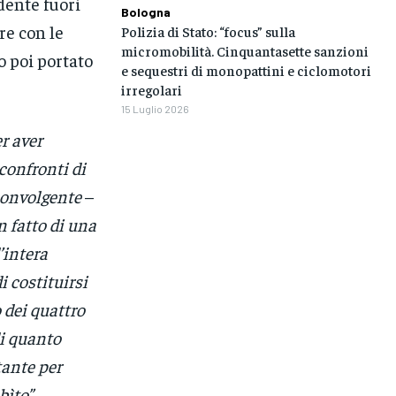
idente fuori
Bologna
re con le
Polizia di Stato: “focus” sulla
micromobilità. Cinquantasette sanzioni
o poi portato
e sequestri di monopattini e ciclomotori
irregolari
15 Luglio 2026
r aver
confronti di
sconvolgente
–
 fatto di una
’intera
 costituirsi
 dei quattro
di quanto
ante per
bìto”
.