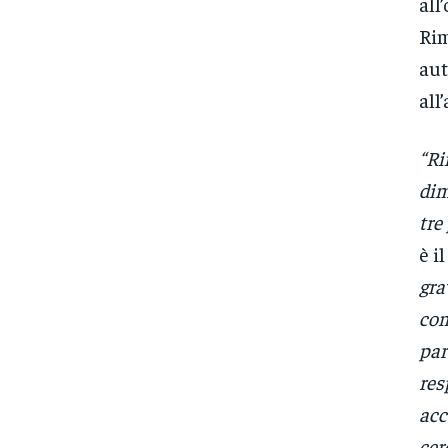
all
Rim
aut
all
“Ri
dim
tre
è i
gra
com
par
res
acc
cer