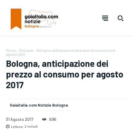
Home
Bologna
Bologna, anticipazione dei prezzo al consumo per
agosto 2017
Bologna, anticipazione dei
prezzo al consumo per agosto
2017
Gaiaitalia.com Notizie Bologna
Testo:
Testo:
A-
A-
A+
A+
Reset
Reset
31 Agosto 2017
696
Lettura:
2
minuti