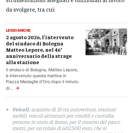
da svolgere, tra cui:
LEGGI ANCHE
2 agosto 2026, l’intervento
del sindaco di Bologna
Matteo Lepore, nel 46°
anniversario della strage
alla stazione
Il sindaco di Bologna, Matteo Lepore,
è intervenuto questa mattina in
Piazza Medaglie d'Oro dopo il minuto
→
di...
Veicoli
: acquisto di 33 tra autovetture, stazioni
mobili, veicoli attrezzati per cinofili e custodia
persone in stato di fermo, per il rinnovo del parco
mezzi, per un totale di 602.500 euro, che si