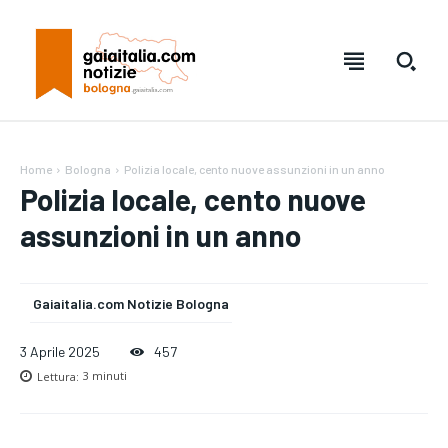
Home
Bologna
Polizia locale, cento nuove assunzioni in un anno
Polizia locale, cento nuove
assunzioni in un anno
Gaiaitalia.com Notizie Bologna
3 Aprile 2025
457
Lettura:
3
minuti
Testo:
Testo:
A-
A-
A+
A+
Reset
Reset