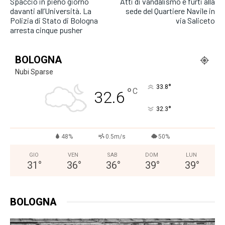
Spaccio in pieno giorno
Atti di vandalismo e furti alla
davanti all’Università. La
sede del Quartiere Navile in
Polizia di Stato di Bologna
via Saliceto
arresta cinque pusher
BOLOGNA
Nubi Sparse
°
33.8
°
C
32.6
°
32.3
48%
0.5m/s
50%
GIO
VEN
SAB
DOM
LUN
31
°
36
°
36
°
39
°
39
°
BOLOGNA