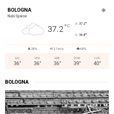
BOLOGNA
Nubi Sparse
°
37.2
°
C
37.2
°
36.8
38%
3.1m/s
68%
GIO
VEN
SAB
DOM
LUN
36
°
36
°
36
°
39
°
40
°
BOLOGNA