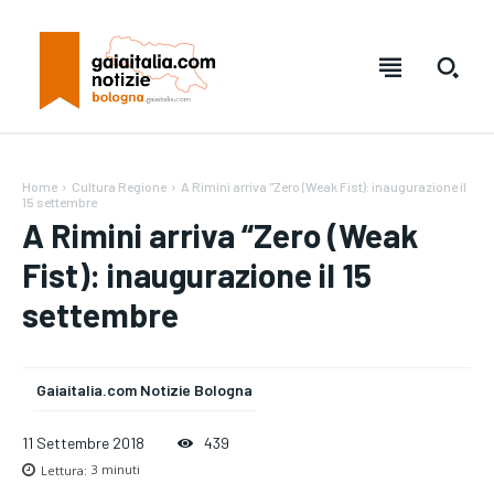
Home
Cultura Regione
A Rimini arriva "Zero (Weak Fist): inaugurazione il
15 settembre
A Rimini arriva “Zero (Weak
Fist): inaugurazione il 15
settembre
Gaiaitalia.com Notizie Bologna
Testo:
Testo:
A-
A-
A+
A+
Reset
Reset
11 Settembre 2018
439
Lettura:
3
minuti