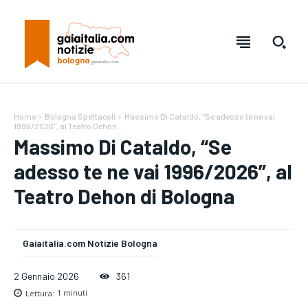
Home
Bologna Spettacoli
Massimo Di Cataldo, "Se adesso te ne vai
1996/2026", al Teatro Dehon...
Massimo Di Cataldo, “Se
adesso te ne vai 1996/2026”, al
Teatro Dehon di Bologna
Gaiaitalia.com Notizie Bologna
Testo:
Testo:
A-
A-
A+
A+
Reset
Reset
2 Gennaio 2026
361
Lettura:
1
minuti