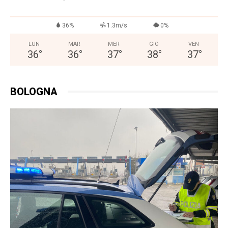
36%
1.3m/s
0%
LUN
MAR
MER
GIO
VEN
36
°
36
°
37
°
38
°
37
°
BOLOGNA