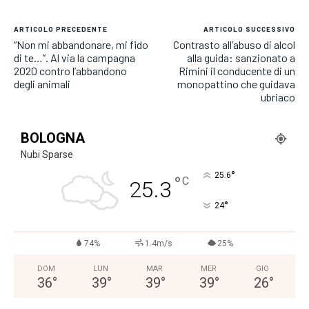
ARTICOLO PRECEDENTE
ARTICOLO SUCCESSIVO
“Non mi abbandonare, mi fido
Contrasto all’abuso di alcol
di te…”. Al via la campagna
alla guida: sanzionato a
2020 contro l’abbandono
Rimini il conducente di un
degli animali
monopattino che guidava
ubriaco
BOLOGNA
Nubi Sparse
°
25.6
°
C
25.3
°
24
74%
1.4m/s
25%
DOM
LUN
MAR
MER
GIO
36
°
39
°
39
°
39
°
26
°