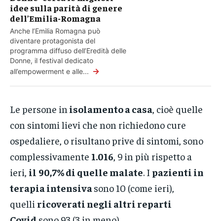
idee sulla parità di genere
dell’Emilia-Romagna
Anche l’Emilia Romagna può
diventare protagonista del
programma diffuso dell’Eredità delle
Donne, il festival dedicato
→
all’empowerment e alle...
Le persone in
isolamento a casa
, cioè quelle
con sintomi lievi che non richiedono cure
ospedaliere, o risultano prive di sintomi, sono
complessivamente
1.016
, 9 in più rispetto a
ieri,
il
90,7% di quelle malate
. I
pazienti in
terapia intensiva
sono 10 (come ieri),
quelli
ricoverati negli altri reparti
Covid
sono 93 (3 in meno).