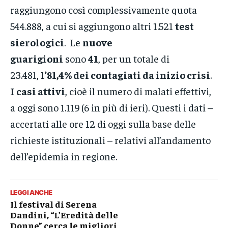
raggiungono così complessivamente quota
544.888, a cui si aggiungono altri 1.521
test
sierologici
. Le
nuove
guarigioni
sono
41
, per un totale di
23.481,
l’81,4% dei contagiati da inizio crisi
.
I
casi attivi
, cioè il numero di malati effettivi,
a oggi sono 1.119 (6 in più di ieri). Questi i dati –
accertati alle ore 12 di oggi sulla base delle
richieste istituzionali – relativi all’andamento
dell’epidemia in regione.
LEGGI ANCHE
Il festival di Serena
Dandini, “L’Eredità delle
Donne” cerca le migliori