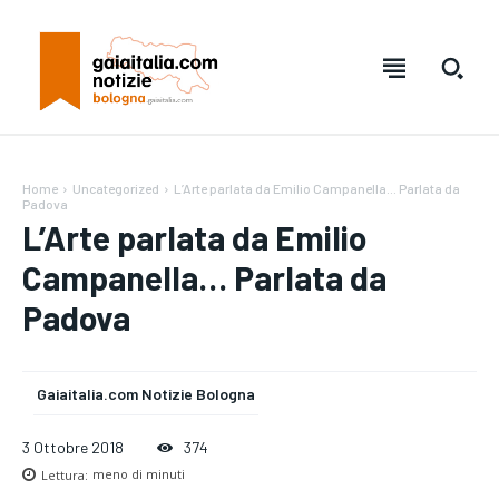
Home
Uncategorized
L’Arte parlata da Emilio Campanella… Parlata da
Padova
L’Arte parlata da Emilio
Campanella… Parlata da
Padova
Testo:
Testo:
A-
A-
A+
A+
Reset
Reset
Gaiaitalia.com Notizie Bologna
SUBSCRIBE
SUBSCRIBE
3 Ottobre 2018
374
Lettura:
meno di
minuti
Welcome to Liberty Case
Welcome to Liberty Case