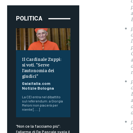
c
p
a
POLITICA
B
p
o
l
p
C
Il Cardinale Zuppi:
a
si voti. “Serve
d
l’autonomia dei
r
giudici”
p
Gaiaitalia.com
o
Notizie Bologna
B
La CEI entra nel dibattito
a
sul referendum: a Giorgia
d
Meloni non piacerà per
niente [.....]
d
p
“Non ce la facciamo più”:
o
l’allarme di De Pascale svela il