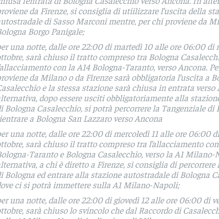
hiusa l’entrata di Bologna Casalecchio verso Ancona. In alter
roviene da Firenze, si consiglia di utiilizzare l’uscita della st
utostradale di Sasso Marconi mentre, per chi proviene da Mil
ologna Borgo Panigale;
er una notte, dalle ore 22:00 di martedì 10 alle ore 06:00 di 
ttobre, sarà chiuso il tratto compreso tra Bologna Casalecch
’allacciamento con la A14 Bologna-Taranto, verso Ancona. Per
roviene da Milano o da Firenze sarà obbligatoria l’uscita a 
asalecchio e la stessa stazione sarà chiusa in entrata verso
lternativa, dopo essere usciti obbligatoriamente alla stazion
i Bologna Casalecchio, si potrà percorrere la Tangenziale di
ientrare a Bologna San Lazzaro verso Ancona
er una notte, dalle ore 22:00 di mercoledì 11 alle ore 06:00 di
ttobre, sarà chiuso il tratto compreso tra l’allacciamento con
ologna-Taranto e Bologna Casalecchio, verso la A1 Milano-N
lternativa, a chi è diretto a Firenze, si consiglia di percorrer
i Bologna ed entrare alla stazione autostradale di Bologna C
ove ci si potrà immettere sulla A1 Milano-Napoli;
er una notte, dalle ore 22:00 di giovedì 12 alle ore 06:00 di v
ttobre, sarà chiuso lo svincolo che dal Raccordo di Casalec