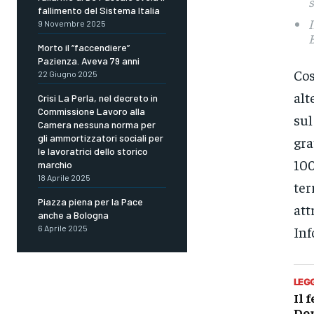
s
fallimento del Sistema Italia
I
9 Novembre 2025
B
Morto il “faccendiere”
Pazienza. Aveva 79 anni
Cos
22 Giugno 2025
alt
Crisi La Perla, nel decreto in
Commissione Lavoro alla
sul
Camera nessuna norma per
gli ammortizzatori sociali per
gra
le lavoratrici dello storico
100
marchio
18 Aprile 2025
ter
Piazza piena per la Pace
att
anche a Bologna
6 Aprile 2025
Inf
LEG
Il 
Don