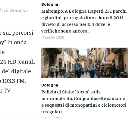
Bologna
le di Bologna
Maltempo. A Bologna riaperti 231 parchi
e giardini, prorogato fino a lunedì 20 il
divieto di accesso nei 154 dove le
verifiche sono ancora...
e sui percorsi
17 Luglio 2026
ay” in onda
le
G24 HD (canali
 del digitale
o 103.3 FM,
Bologna
rk TV
Polizia di Stato: “focus” sulla
micromobilità. Cinquantasette sanzioni
e sequestri di monopattini e ciclomotori
irregolari
15 Luglio 2026