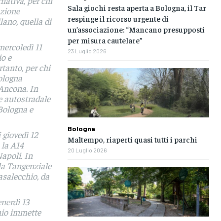
nativa, per chi
Sala giochi resta aperta a Bologna, il Tar
azione
respinge il ricorso urgente di
ano, quella di
un’associazione: “Mancano presupposti
per misura cautelare”
mercoledì 11
23 Luglio 2026
io e
tanto, per chi
Bologna
 Ancona. In
e autostradale
 Bologna e
Bologna
 giovedì 12
Maltempo, riaperti quasi tutti i parchi
 la A14
20 Luglio 2026
apoli. In
e la Tangenziale
asalecchio, da
enerdì 13
chio immette