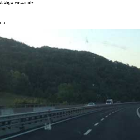
’obbligo vaccinale
i fa