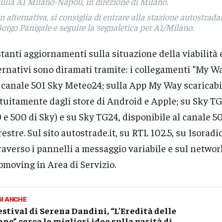
ulla A1 Milano-Napoli, in direzione di Milano.
n alternativa, si consiglia di entrare alla stazione autostrada
orgo Panigale e seguire la segnaletica per A1/Milano.
tanti aggiornamenti sulla situazione della viabilità 
ernativi sono diramati tramite: i collegamenti “My W
 canale 501 Sky Meteo24; sulla App My Way scaricabi
tuitamente dagli store di Android e Apple; su Sky T
 e 500 di Sky) e su Sky TG24, disponibile al canale 50
restre. Sul sito autostrade.it, su RTL 102.5, su Isoradi
raverso i pannelli a messaggio variabile e sul netwo
omoving in Area di Servizio.
GI ANCHE
festival di Serena Dandini, “L’Eredità delle
ne” cerca le migliori idee sulla parità di