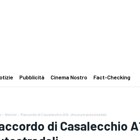
otizie
Pubblicità
Cinema Nostro
Fact-Checking
e
Notizie
Raccordo di Casalecchio A14: chiusure autostradali
accordo di Casalecchio A