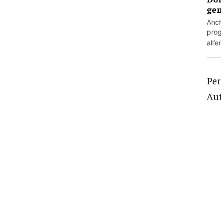
gen
Anch
prog
all’
Per
Aut