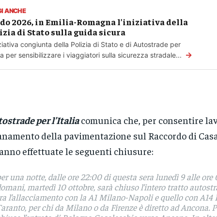
GI ANCHE
do 2026, in Emilia-Romagna l’iniziativa della
izia di Stato sulla guida sicura
iziativa congiunta della Polizia di Stato e di Autostrade per
→
alia per sensibilizzare i viaggiatori sulla sicurezza stradale...
ostrade per l’Italia
comunica che, per consentire lav
anamento della pavimentazione sul Raccordo di Casa
anno effettuate le seguenti chiusure:
er una notte, dalle ore 22:00 di questa sera lunedì 9 alle ore
omani, martedì 10 ottobre, sarà chiuso l’intero tratto autos
ra l’allacciamento con la A1 Milano-Napoli e quello con A14
aranto, per chi da Milano o da Firenze è diretto ad Ancona. P