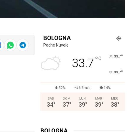
BOLOGNA
Poche Nuvole
°
33.7
°
C
33.7
°
33.7
52%
6.6m/s
14%
SAB
DOM
LUN
MAR
MER
34
°
37
°
39
°
39
°
38
°
BOLOGNA