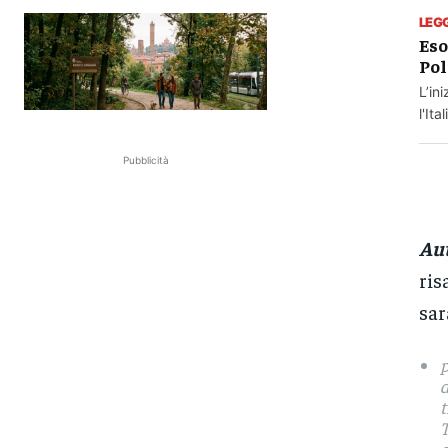
LEG
Eso
Pol
L’in
l'It
Pubblicità
Aut
ris
sar
p
d
t
T