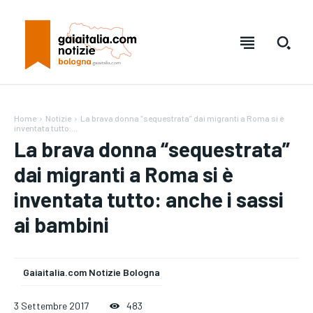
Home
Notizie
La brava donna “sequestrata” dai migranti a Roma si è
inventata tutto:...
La brava donna “sequestrata”
dai migranti a Roma si è
inventata tutto: anche i sassi
ai bambini
Testo:
Testo:
A-
A-
A+
A+
Reset
Reset
Gaiaitalia.com Notizie Bologna
3 Settembre 2017
483