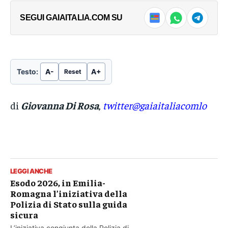
sulla guida sicura
sulla guida sicura
SEGUI GAIAITALIA.COM SU
L’iniziativa congiunta della Polizia di Stato e
L’iniziativa congiunta della Polizia di Stato e
di Autostrade per l'Italia per sensibilizzare i
di Autostrade per l'Italia per sensibilizzare i
→
→
viaggiatori sulla sicurezza stradale...
viaggiatori sulla sicurezza stradale...
Testo:
A-
A+
Reset
di
Giovanna Di Rosa
,
twitter@gaiaitaliacomlo
LEGGI ANCHE
Esodo 2026, in Emilia-
Romagna l’iniziativa della
Polizia di Stato sulla guida
sicura
L’iniziativa congiunta della Polizia di