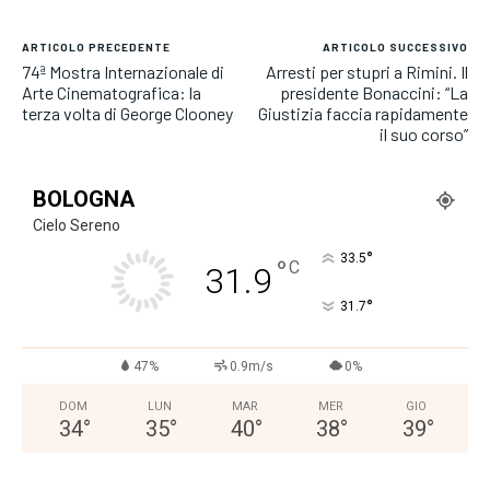
ARTICOLO PRECEDENTE
ARTICOLO SUCCESSIVO
74ª Mostra Internazionale di
Arresti per stupri a Rimini. Il
Arte Cinematografica: la
presidente Bonaccini: “La
terza volta di George Clooney
Giustizia faccia rapidamente
il suo corso”
BOLOGNA
Cielo Sereno
°
33.5
°
C
31.9
°
31.7
47%
0.9m/s
0%
DOM
LUN
MAR
MER
GIO
34
°
35
°
40
°
38
°
39
°