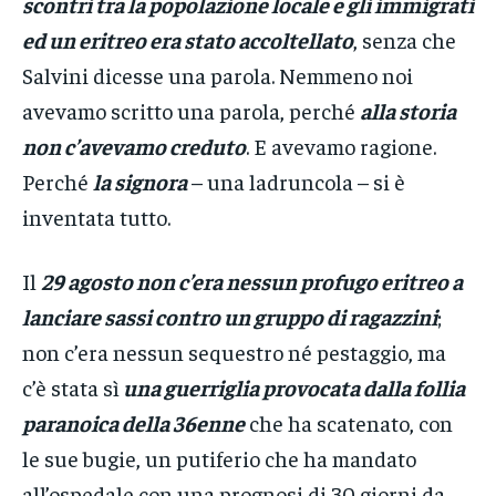
scontri tra la popolazione locale e gli immigrati
ed un eritreo era stato accoltellato
, senza che
Salvini dicesse una parola. Nemmeno noi
avevamo scritto una parola, perché
alla storia
non c’avevamo creduto
. E avevamo ragione.
Perché
la signora
– una ladruncola – si è
inventata tutto.
Il
29 agosto non c’era nessun profugo eritreo a
lanciare sassi contro un gruppo di ragazzini
;
non c’era nessun sequestro né pestaggio, ma
c’è stata sì
una guerriglia provocata dalla follia
paranoica della 36enne
che ha scatenato, con
le sue bugie, un putiferio che ha mandato
all’ospedale con una prognosi di 30 giorni da