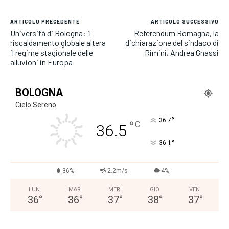
ARTICOLO PRECEDENTE
ARTICOLO SUCCESSIVO
Università di Bologna: il
Referendum Romagna, la
riscaldamento globale altera
dichiarazione del sindaco di
il regime stagionale delle
Rimini, Andrea Gnassi
alluvioni in Europa
BOLOGNA
Cielo Sereno
°
36.7
°
C
36.5
°
36.1
36%
2.2m/s
4%
LUN
MAR
MER
GIO
VEN
36
°
36
°
37
°
38
°
37
°