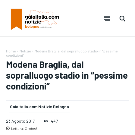
Home
Notizie
Modena Braglia, dal sopralluogo stadio in "pessime
condizioni"
Modena Braglia, dal
sopralluogo stadio in “pessime
condizioni”
Gaiaitalia.com Notizie Bologna
Testo:
Testo:
A-
A-
A+
A+
Reset
Reset
23 Agosto 2017
447
Lettura:
2
minuti