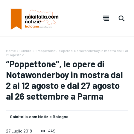
Home
Cultura
"Poppettone", le opere di Notawonderboy in mostra dal 2 al
12 agosto e...
“Poppettone”, le opere di
Notawonderboy in mostra dal
2 al 12 agosto e dal 27 agosto
al 26 settembre a Parma
Testo:
Testo:
A-
A-
A+
A+
Reset
Reset
Gaiaitalia.com Notizie Bologna
27 Luglio 2018
449