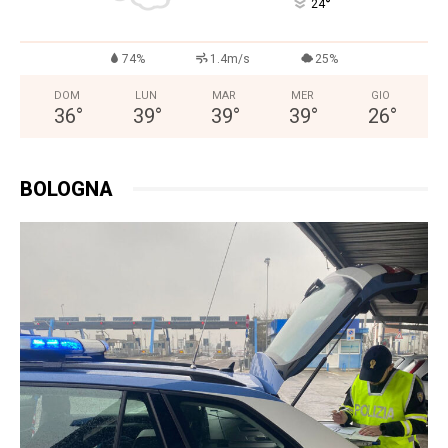
°
24
74%
1.4m/s
25%
DOM
LUN
MAR
MER
GIO
36
°
39
°
39
°
39
°
26
°
BOLOGNA