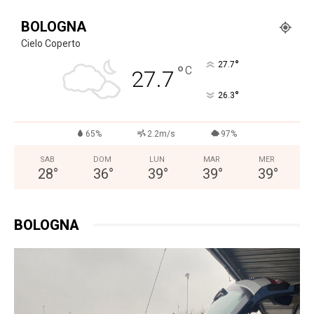
BOLOGNA
Cielo Coperto
°
27.7
°
C
27.7
°
26.3
65%
2.2m/s
97%
SAB
DOM
LUN
MAR
MER
28
°
36
°
39
°
39
°
39
°
BOLOGNA