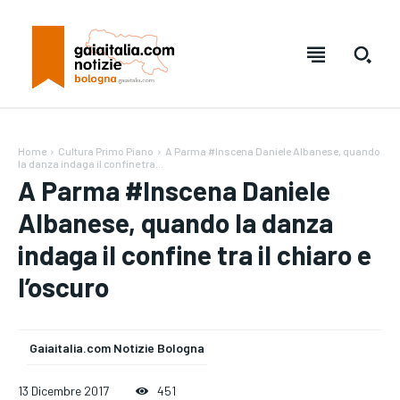
Home
Cultura Primo Piano
A Parma #Inscena Daniele Albanese, quando
la danza indaga il confine tra...
A Parma #Inscena Daniele
Albanese, quando la danza
indaga il confine tra il chiaro e
l’oscuro
Testo:
Testo:
A-
A-
A+
A+
Reset
Reset
Gaiaitalia.com Notizie Bologna
13 Dicembre 2017
451